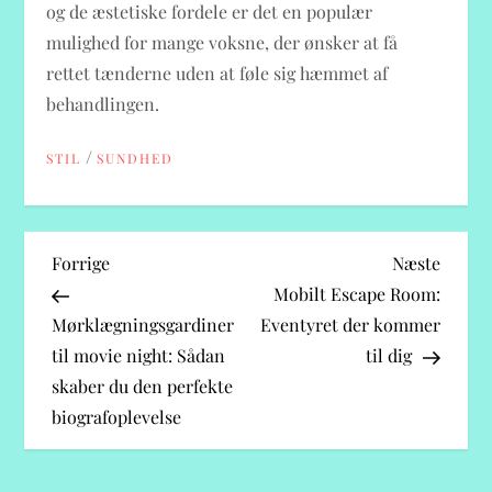
og de æstetiske fordele er det en populær
mulighed for mange voksne, der ønsker at få
rettet tænderne uden at føle sig hæmmet af
behandlingen.
/
STIL
SUNDHED
I
Previous
Next
Forrige
Næste
Post
Post
Mobilt Escape Room:
n
Mørklægningsgardiner
Eventyret der kommer
til movie night: Sådan
til dig
d
skaber du den perfekte
l
biografoplevelse
æ