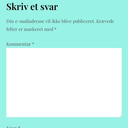
Skriv et svar
g
s
Din e-mailadresse vil ikke blive publiceret.
Krævede
felter er markeret med
*
n
Kommentar
*
a
v
i
g
a
t
Navn
*