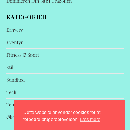
Dommeren Din Sag I Gråzonen
KATEGORIER
Erhverv
Eventyr
Fitness & Sport
Stil
Sundhed
Tech
Tendenser
Dette website anvender cookies for at
Økonomi
forbedre brugeroplevelsen.
Læs mere