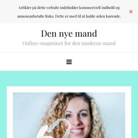
Artikler på dette website indeholder kommercielt indhold og
✕
annoncørbetalte links. Dette er med til at holde siden kørende.
Skip
Den nye mand
to
Online-magasinet for den moderne mand
content