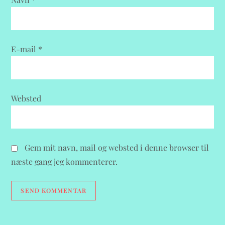
i
o
n
E-mail
*
Websted
Gem mit navn, mail og websted i denne browser til
næste gang jeg kommenterer.